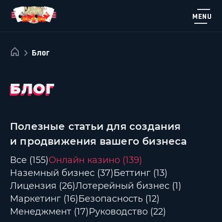
MENU
Блог
БЛОГ
Полезные статьи для создания
и продвижения вашего бизнеса
Все (155)
Онлайн казино (139)
Наземный бизнес (37)
Беттинг (13)
Лицензия (26)
Лотерейный бизнес (1)
Маркетинг (16)
Безопасность (12)
Менеджмент (17)
Руководство (22)