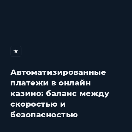
Автоматизированные
платежи в онлайн
казино: баланс между
скоростью и
безопасностью