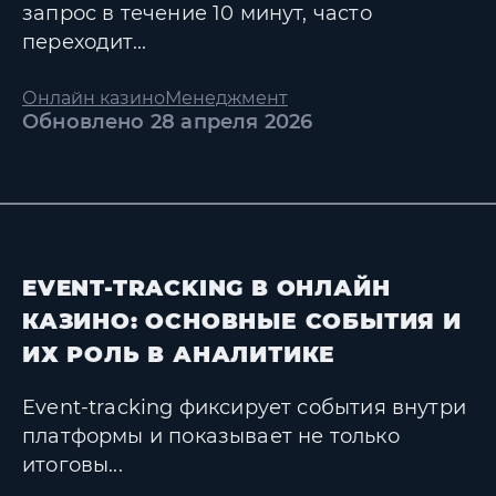
запрос в течение 10 минут, часто
переходит...
Онлайн казино
Менеджмент
Обновлено
28 апреля 2026
EVENT-TRACKING В ОНЛАЙН
КАЗИНО: ОСНОВНЫЕ СОБЫТИЯ И
ИХ РОЛЬ В АНАЛИТИКЕ
Event-tracking фиксирует события внутри
платформы и показывает не только
итоговы...