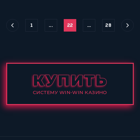
1
...
22
...
28
КУПИТЬ
СИСТЕМУ WIN-WIN КАЗИНО