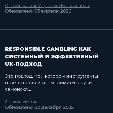
Онлайн казино
Маркетинг
Безопасность
Обновлено
03 апреля 2026
RESPONSIBLE GAMBLING КАК
СИСТЕМНЫЙ И ЭФФЕКТИВНЫЙ
UX-ПОДХОД
Это подход, при котором инструменты
ответственной игры (лимиты, паузы,
самоискл...
Онлайн казино
Обновлено
02 декабря 2025